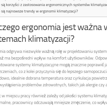
e są korzyści z zastosowania ergonomicznych systemów klimatyzac
e są najnowsze trendy w ergonomii klimatyzacji?
czego ergonomia jest ważna 
temach klimatyzacji?
ia odgrywa niezwykle ważną rolę w projektowaniu systemó
aż ma bezpośredni wpływ na komfort użytkowników. Odpow
ktowane systemy klimatyzacyjne mogą znacznie poprawić j
czeniach, co z kolei przyczynia się do lepszego samopoczu
dowo, idealnie dobrana temperatura oraz cyrkulacja powietr
wystąpienia problemów zdrowotnych, takich jak alergie czy 
 w miejscu pracy również zależy od jakości systemu klimaty
malne, pracownicy odczuwają mniejsze zmęczenie, co wpły