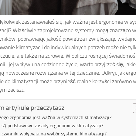
dykolwiek zastanawiałeś się, jak ważna jest ergonomia w s
zacji? Właściwie zaprojektowane systemy mogą znacząco w
ników, poprawiając jakość powietrza i zwiększając wydajno
wanie klimatyzacji do indywidualnych potrzeb może nie tyl
zucie, ale także na zdrowie. W obliczu rosnącej świadomoś
ii i jej wpływu na codzienne życie, warto przyjrzeć się, jakie
ują nowoczesne rozwiązania w tej dziedzinie. Odkryj, jak er
ie do klimatyzacji może przynieść realne korzyści zarówno w 
m zaciszu.
m artykule przeczytasz
zego ergonomia jest ważna w systemach klimatyzacji?
e są podstawowe zasady ergonomii w klimatyzacji?
e czynniki wpływają na wybór systemu klimatyzacji?