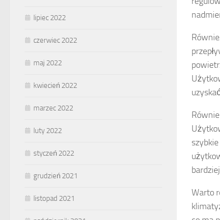
regulow
nadmier
lipiec 2022
Równi
czerwiec 2022
przepł
maj 2022
powietr
Użytkow
kwiecień 2022
uzyskać
marzec 2022
Równie
Użytkow
luty 2022
szybkie
styczeń 2022
użytkow
bardzie
grudzień 2021
Warto 
listopad 2021
klimaty