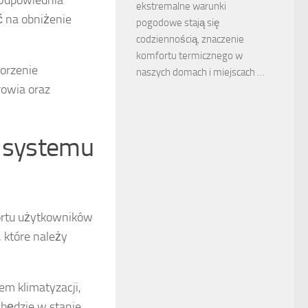
 Odpowiednia
ekstremalne warunki
 na obniżenie
pogodowe stają się
codziennością, znaczenie
komfortu termicznego w
worzenie
naszych domach i miejscach …
rowia oraz
r systemu
ortu użytkowników
, które należy
em klimatyzacji,
 będzie w stanie