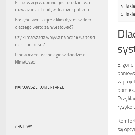
Kilmatyzacja w domach jednorodzinnych:
Jaki
rozwiązania dla indywidualnych potrzeb
Jaki
Korzyści wynikające z klimatyzacji w domu –
dlaczego warto zainwestować?
Dla
Czy klimatyzacja wpływa na ocenę wartości
nieruchomości?
sys
Innowacyjne technologie w dziedzinie
klimatyzacji
Ergonom
poniew
zaproje
NAJNOWSZE KOMENTARZE
pomiesz
Przykła
ryzyko 
Komfort
ARCHIWA
są opty