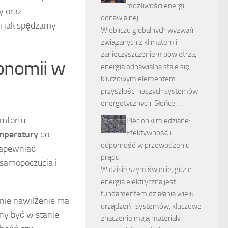
możliwości energii
y oraz
odnawialnej
i jak spędzamy
W obliczu globalnych wyzwań
związanych z klimatem i
zanieczyszczeniem powietrza,
onomii w
energia odnawialna staje się
kluczowym elementem
przyszłości naszych systemów
energetycznych. Słońce, …
omfortu
Plecionki miedziane:
Efektywność i
mperatury
do
odporność w przewodzeniu
zapewniać
prądu
 samopoczucia i
W dzisiejszym świecie, gdzie
energia elektryczna jest
fundamentem działania wielu
nie nawilżenie ma
urządzeń i systemów, kluczowe
ny być w stanie
znaczenie mają materiały