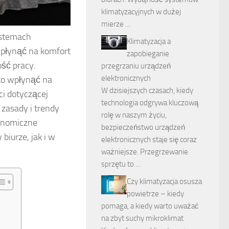
klimatyzacyjnych w dużej
mierze …
ystemach
Klimatyzacja a
płynąć na komfort
zapobieganie
ść pracy.
przegrzaniu urządzeń
elektronicznych
ko wpłynąć na
W dzisiejszych czasach, kiedy
ci dotyczącej
technologia odgrywa kluczową
 zasady i trendy
rolę w naszym życiu,
gonomiczne
bezpieczeństwo urządzeń
biurze, jak i w
elektronicznych staje się coraz
ważniejsze. Przegrzewanie
sprzętu to …
Czy klimatyzacja osusza
powietrze – kiedy
pomaga, a kiedy warto uważać
na zbyt suchy mikroklimat