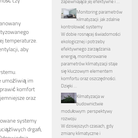
chość czy
zapewniające jej efektywne i …
Monitoring parametrów
kilmatyzacji: jak zdalnie
planowany
kontrolować systemy
matyzowanego
W dobie rosnącej świadomości
ej temperaturze.
ekologicznej i potrzeby
tylacji, aby
efektywnego zarządzania
energią, monitorowanie
parametrów klimatyzacji staje
się kluczowym elementem
stemu.
komfortu oraz oszczędności.
e umożliwią im
Dzięki …
oprawić komfort
Kilmatyzacja w
yjemniejsze oraz
budownictwie
modułowym: perspektywy
rozwoju
ktowane systemy
W dzisiejszych czasach, gdy
uciążliwych drgań,
zmiany klimatyczne i