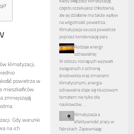
Kiedy włączasz klimatyzację,
ji?
często oczekujesz chłodzenia,
ale jej działanie ma także wpływ
na wilgotność powietrza.
Klimatyzacja osusza powietrze
w
poprzez kondensację pary …
Rodzaje energii
odnawialnej
W obliczu rosnących wyzwań
w klimatyzacji,
związanych z ochroną
iednio
środowiska oraz zmianami
akość powietrza w
klimatycznymi, energia
cia mieszkańców.
odnawialna staje się kluczowym
tematem nie tylko dla
za zmniejszają
naukowców, …
astma.
Klimatyzacja a
zacji. Gdy warunki
efektywność pracy w
wa na ich
fabrykach: Zapewniając