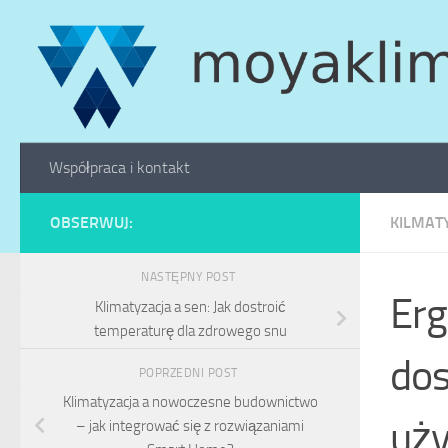
Skip to content
Współpraca i kontakt
OBSERWUJ:
KILMAT
NASTĘPNY POST
Erg
Klimatyzacja a sen: Jak dostroić
temperaturę dla zdrowego snu
dos
POPRZEDNI POST
Klimatyzacja a nowoczesne budownictwo
uż
– jak integrować się z rozwiązaniami