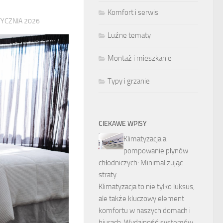
Komfort i serwis
TYCZNIA 2026
Luźne tematy
Montaż i mieszkanie
Typy i grzanie
CIEKAWE WPISY
Klimatyzacja a
pompowanie płynów
chłodniczych: Minimalizując
straty
Klimatyzacja to nie tylko luksus,
ale także kluczowy element
komfortu w naszych domach i
biurach. Wydajność systemów