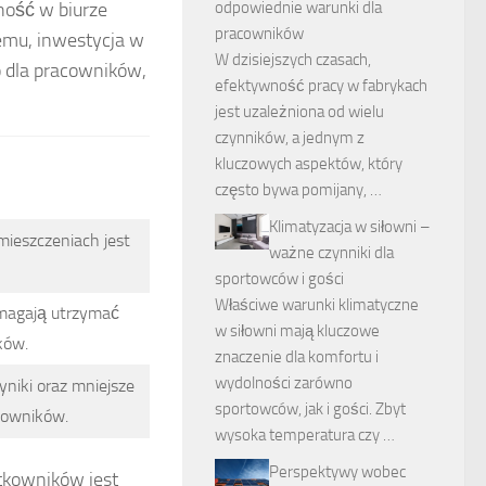
odpowiednie warunki dla
ność w biurze
pracowników
emu, inwestycja w
W dzisiejszych czasach,
 dla pracowników,
efektywność pracy w fabrykach
jest uzależniona od wielu
czynników, a jednym z
kluczowych aspektów, który
często bywa pomijany, …
Klimatyzacja w siłowni –
omieszczeniach jest
ważne czynniki dla
sportowców i gości
Właściwe warunki klimatyczne
magają utrzymać
w siłowni mają kluczowe
ków.
znaczenie dla komfortu i
wydolności zarówno
niki oraz mniejsze
sportowców, jak i gości. Zbyt
cowników.
wysoka temperatura czy …
Perspektywy wobec
tkowników jest