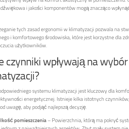
pozytywny wpływ na komfort akustyczny w pomieszczeniu.
a dźwiękowa i jakości komponentów mogą znacząco wpłynąć
zeganie tych zasad ergonomii w klimatyzacji pozwala na st
nego i komfortowego środowiska, które jest korzystne dla zd
czucia użytkowników.
ie czynniki wpływają na wybó
matyzacji?
dpowiedniego systemu klimatyzacji jest kluczowy dla komf
ektywności energetycznej. Istnieje kilka istotnych czynników
od uwagę, aby podjąć najlepszą decyzję.
lkość pomieszczenia
– Powierzchnia, którą ma pokryć syst
t jednym z najważniejszych aspektów. Zbyt mały system nie