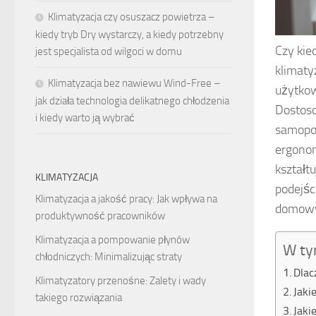
Klimatyzacja czy osuszacz powietrza –
kiedy tryb Dry wystarczy, a kiedy potrzebny
Czy kie
jest specjalista od wilgoci w domu
klimaty
Klimatyzacja bez nawiewu Wind-Free –
użytkow
jak działa technologia delikatnego chłodzenia
Dostoso
i kiedy warto ją wybrać
samopoc
ergonom
kształt
KLIMATYZACJA
podejśc
Klimatyzacja a jakość pracy: Jak wpływa na
domowy
produktywność pracowników
Klimatyzacja a pompowanie płynów
W ty
chłodniczych: Minimalizując straty
Dlac
Klimatyzatory przenośne: Zalety i wady
Jaki
takiego rozwiązania
Jaki