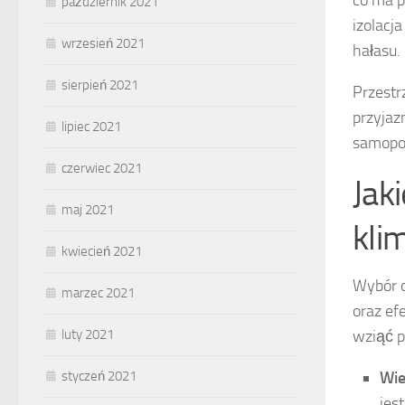
co ma 
październik 2021
izolacj
wrzesień 2021
hałasu.
sierpień 2021
Przestr
przyjaz
lipiec 2021
samopo
czerwiec 2021
Jak
maj 2021
kli
kwiecień 2021
Wybór o
marzec 2021
oraz ef
wziąć p
luty 2021
Wie
styczeń 2021
jes