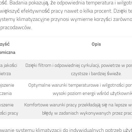
ść. Badania pokazują, że odpowiednia temperatura i wilgot
iększyć efektywność pracy nawet o kilka procent. Dzięki t
ystemy klimatyzacyjne przynosi wymierne korzyści zarówno
la pracodawców.
rzyść
Opis
omiczna
a jakości
Dzięki filtrom i odpowiedniej cyrkulacji, powietrze w p
ietrza
czystsze i bardziej świeże.
jszenie
Optymalne warunki temperaturowe i wilgotności po
czenia
wysoki poziom energii wśród użytkowni
kszenie
Komfortowe warunki pracy przekładają się na lepsze wy
ści pracy
błędy w zadaniach wykonywanych przez pra
wanie systemu klimatyzacji do indywidualnych potrzeb uży