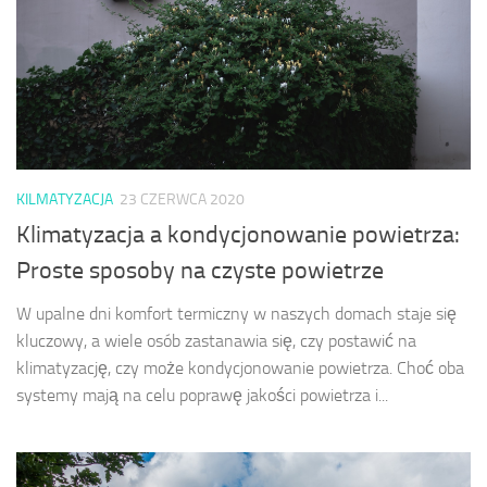
KILMATYZACJA
23 CZERWCA 2020
Klimatyzacja a kondycjonowanie powietrza:
Proste sposoby na czyste powietrze
W upalne dni komfort termiczny w naszych domach staje się
kluczowy, a wiele osób zastanawia się, czy postawić na
klimatyzację, czy może kondycjonowanie powietrza. Choć oba
systemy mają na celu poprawę jakości powietrza i...