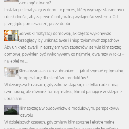
zamknąć otwory?
Instalacja klimatyzacji w domu to proces, który wymaga staranności
i dokładności, aby zapewnić optymalną wydajność systemu. Od
przeglądu pomieszczeń, przez dobór …
Serwis klimatyzacji domowej: jak często wykonywać
przeglądy, by uniknąć awarii i nieprzyjemnych zapachów
Aby uniknąć awarii i nieprzyjemnych zapachów, serwis klimatyzacji
domowej powinien być wykonywany co najmniej dwa razy w roku –
najlepiej na …
Klimatyzacja a sklep z ubraniami – jak utrzymać optymalną
temperaturę dla klientów i produktów?
W dzisiejszych czasach, gdy zakupy stają się nie tylko codzienną
czynnością, ale również formą relaksu, klimat panujący w sklepie z
ubraniami …
Kilmatyzacja w budownictwie modułowym: perspektywy
rozwoju
W dzisiejszych czasach, gdy zmiany klimatyczne i ekstremalne