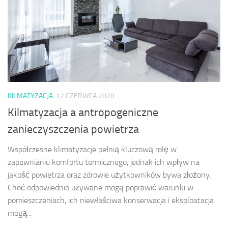
KILMATYZACJA
12 CZERWCA 2020
Kilmatyzacja a antropogeniczne
zanieczyszczenia powietrza
Współczesne klimatyzacje pełnią kluczową rolę w
zapewnianiu komfortu termicznego, jednak ich wpływ na
jakość powietrza oraz zdrowie użytkowników bywa złożony.
Choć odpowiednio używane mogą poprawić warunki w
pomieszczeniach, ich niewłaściwa konserwacja i eksploatacja
mogą...