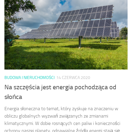
BUDOWA I NIERUCHOMOŚCI
14 CZERWCA 2020
Na szczęścia jest energia pochodząca od
słońca
Energia słoneczna to temat, który zyskuje na znaczeniu w
obliczu globalnych wyzwań związanych ze zmianami
klimatycznymi. W dobie rosnących cen paliw i konieczności
ochrony naszej planety, odnawialne źródła energii stają się