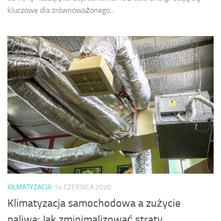
kluczowe dla zrównoważonego...
KILMATYZACJA
14 CZERWCA 2020
Klimatyzacja samochodowa a zużycie
paliwa: Jak zminimalizować straty