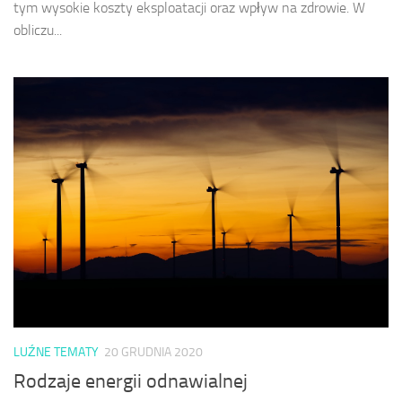
tym wysokie koszty eksploatacji oraz wpływ na zdrowie. W
obliczu...
LUŹNE TEMATY
20 GRUDNIA 2020
Rodzaje energii odnawialnej