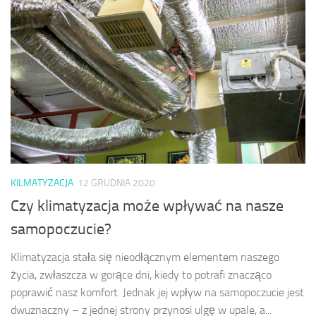
KILMATYZACJA
12 GRUDNIA 2020
Czy klimatyzacja może wpływać na nasze
samopoczucie?
Klimatyzacja stała się nieodłącznym elementem naszego
życia, zwłaszcza w gorące dni, kiedy to potrafi znacząco
poprawić nasz komfort. Jednak jej wpływ na samopoczucie jest
dwuznaczny – z jednej strony przynosi ulgę w upale, a...