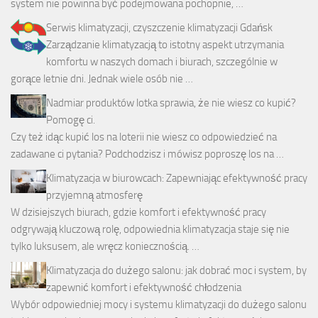
system nie powinna być podejmowana pochopnie, …
Serwis klimatyzacji, czyszczenie klimatyzacji Gdańsk
Zarządzanie klimatyzacją to istotny aspekt utrzymania
komfortu w naszych domach i biurach, szczególnie w
gorące letnie dni. Jednak wiele osób nie …
Nadmiar produktów lotka sprawia, że nie wiesz co kupić?
Pomogę ci.
Czy też idąc kupić los na loterii nie wiesz co odpowiedzieć na
zadawane ci pytania? Podchodzisz i mówisz poproszę los na …
Klimatyzacja w biurowcach: Zapewniając efektywność pracy
przyjemną atmosferę
W dzisiejszych biurach, gdzie komfort i efektywność pracy
odgrywają kluczową rolę, odpowiednia klimatyzacja staje się nie
tylko luksusem, ale wręcz koniecznością. …
Klimatyzacja do dużego salonu: jak dobrać moc i system, by
zapewnić komfort i efektywność chłodzenia
Wybór odpowiedniej mocy i systemu klimatyzacji do dużego salonu