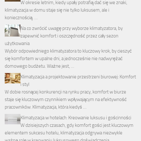
W okresie letnim, kiedy upały potrafią dać się we znaki,
klimatyzacja w domu staje się nie tylko luksusem, ale i
koniecznością. …
Na co zwrócić uwagę przy wyborze klimatyzatora, by
zapewnić komfort i oszczędność przez cały sezon
użytkowania
Wybór odpowiedniego klimatyzatora to kluczowy krok, by cieszyć
się komfortem w upalne dni, a jednocześnie nie nadwyrężać
domowego budżetu. Ważne jest, …
Klimatyzacja a projektowanie przestrzeni biurowej: Komfort
i styl
W dobie rosnącej konkurencji na rynku pracy, komfort w biurze
staje się kluczowym czynnikiem wpływającym na efektywność
pracowników. Klimatyzacja, która kiedyś …
Klimatyzacja w hotelach: Kreowanie luksusu i gościnności
W dzisiejszych czasach, gdy komfort gości jest kluczowym
elementem sukcesu hotelu, klimatyzacja odgrywa niezwykle
ważną rolę w kreowaniu luksusowego doświadczenia.