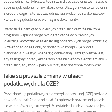
odpowiednich certyfikatów technicznych, co zapewnia, że instalacje
spełniają określone normy jakościowe. Dlatego inwestorzy powinni
zwrócić uwagę na to, aby zatrudniać sprawdzonych wykonawców,
którzy mogą dostarczyć wymagane dokumenty.
Warto także pamiętać o lokalnych przepisach oraz, że niektóre
programy wsparcia mogą być ograniczone do określonych
lokalizacji.
Wytyczne w zakresie ulg podatkowych
mogą różnić się
w zależności od regionu, co dodatkowo komplikuje proces
planowania inwestycji w energię odnawialną. Dlatego ważne jest,
aby zasięgnąć porady ekspertów oraz na bieżąco śledzić zmiany w
przepisach, aby móc w pełni wykorzystać dostępne możliwości.
Jakie są przyszłe zmiany w ulgach
podatkowych dla OZE?
Przyszłość ulg podatkowych dla energii odnawialnej (OZE) będzie z
pewnością uzależniona od działań rządowych oraz zmieniających
się warunków na rynku energii. W ostatnich latach zauważalne jest
rosnące zainteresowanie zielonymi technologiami, co może