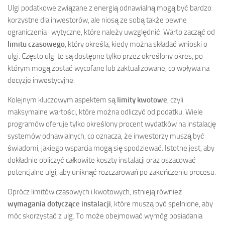
Ulgi podatkowe związane z energią odnawialną mogą być bardzo
korzystne dla inwestorów, ale niosą ze sobą także pewne
ograniczenia i wytyczne, które należy uwzględnić. Warto zacząć od
limitu czasowego
, który określa, kiedy można składać wnioski o
ulgi. Często ulgi te są dostępne tylko przez określony okres, po
którym mogą zostać wycofane lub zaktualizowane, co wpływa na
decyzje inwestycyjne.
Kolejnym kluczowym aspektem są
limity kwotowe
, czyli
maksymalne wartości, które można odliczyć od podatku. Wiele
programów oferuje tylko określony procent wydatków na instalację
systemów odnawialnych, co oznacza, że inwestorzy muszą być
świadomi, jakiego wsparcia mogą się spodziewać. Istotne jest, aby
dokładnie obliczyć całkowite koszty instalacji oraz oszacować
potencjalne ulgi, aby uniknąć rozczarowań po zakończeniu procesu.
Oprócz limitów czasowych i kwotowych, istnieją również
wymagania dotyczące instalacji
, które muszą być spełnione, aby
móc skorzystać z ulg. To może obejmować wymóg posiadania