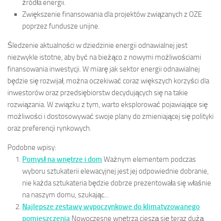
źródła energii.
Zwiększenie finansowania dla projektów związanych z OZE
poprzez fundusze unijne.
Śledzenie aktualności w dziedzinie energii odnawialnej jest
niezwykle istotne, aby być na bieżąco z nowymi możliwościami
finansowania inwestycji. W miarę jak sektor energii odnawialnej
będzie się rozwijał, można oczekiwać coraz większych korzyści dla
inwestorów oraz przedsiębiorstw decydujących się na takie
rozwiązania. W związku z tym, warto eksplorować pojawiające się
możliwości i dostosowywać swoje plany do zmieniającej się polityki
oraz preferencji rynkowych.
Podobne wpisy:
Pomysł na wnętrze i dom
Ważnym elementem podczas
wyboru sztukaterii elewacyjnej jest jej odpowiednie dobranie,
nie każda sztukateria będzie dobrze prezentowała się właśnie
na naszym domu, szukając...
Najlepsze zestawy wypoczynkowe do klimatyzowanego
pomieszczenia
Nowoczesne wnętrza cieszą się teraz dużą