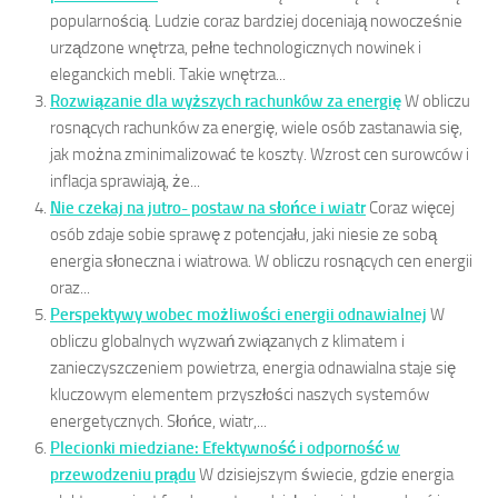
popularnością. Ludzie coraz bardziej doceniają nowocześnie
urządzone wnętrza, pełne technologicznych nowinek i
eleganckich mebli. Takie wnętrza...
Rozwiązanie dla wyższych rachunków za energię
W obliczu
rosnących rachunków za energię, wiele osób zastanawia się,
jak można zminimalizować te koszty. Wzrost cen surowców i
inflacja sprawiają, że...
Nie czekaj na jutro- postaw na słońce i wiatr
Coraz więcej
osób zdaje sobie sprawę z potencjału, jaki niesie ze sobą
energia słoneczna i wiatrowa. W obliczu rosnących cen energii
oraz...
Perspektywy wobec możliwości energii odnawialnej
W
obliczu globalnych wyzwań związanych z klimatem i
zanieczyszczeniem powietrza, energia odnawialna staje się
kluczowym elementem przyszłości naszych systemów
energetycznych. Słońce, wiatr,...
Plecionki miedziane: Efektywność i odporność w
przewodzeniu prądu
W dzisiejszym świecie, gdzie energia