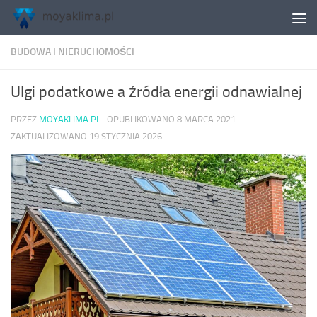
Skip to content
BUDOWA I NIERUCHOMOŚCI
Ulgi podatkowe a źródła energii odnawialnej
PRZEZ
MOYAKLIMA.PL
· OPUBLIKOWANO
8 MARCA 2021
·
ZAKTUALIZOWANO
19 STYCZNIA 2026