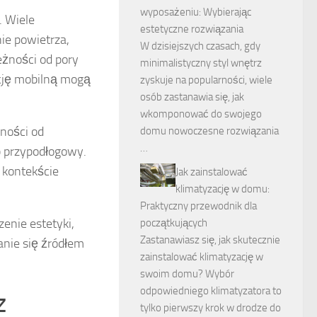
wyposażeniu: Wybierając
. Wiele
estetyczne rozwiązania
ie powietrza,
W dzisiejszych czasach, gdy
eżności od pory
minimalistyczny styl wnętrz
kację mobilną mogą
zyskuje na popularności, wiele
osób zastanawia się, jak
wkomponować do swojego
ności od
domu nowoczesne rozwiązania
…
b przypodłogowy.
 kontekście
Jak zainstalować
klimatyzację w domu:
Praktyczny przewodnik dla
enie estetyki,
początkujących
Zastanawiasz się, jak skutecznie
anie się źródłem
zainstalować klimatyzację w
swoim domu? Wybór
odpowiedniego klimatyzatora to
z
tylko pierwszy krok w drodze do