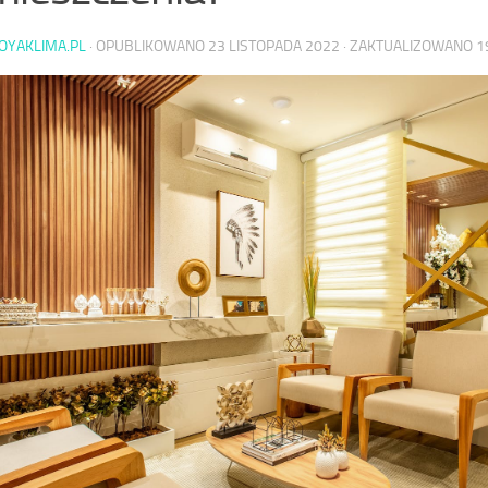
OYAKLIMA.PL
· OPUBLIKOWANO
23 LISTOPADA 2022
· ZAKTUALIZOWANO
1