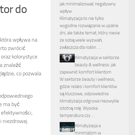
jak minimalizować negatywny
tor do
wpływ
Klimatyzacja to nie tylko
wygodne rozwiązanie w upalne
dni, ale także temat, który niesie
 która wpływa na
ze sobą wiele wyzwań,
zwłaszcza dla roślin. …
rto zwrócić
 oraz kolorystyce
Kilmatyzacja w sektorze
a znaleźć
beauty & wellness: jak
zapewnić komfort klientom
ądzie, co pozwala
W sektorze beauty i wellness,
gdzie relaks i komfort klientów
są kluczowe, odpowiednia
 odpowiedniego
klimatyzacja odgrywa niezwykle
e ma być
istotną rolę. Wysoka
 efektywności,
temperatura czy …
i niezdrowej
Klimatyzacja a
minimalizm w