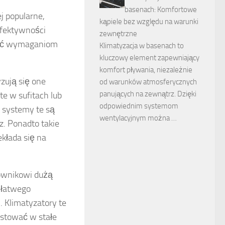
basenach: Komfortowe
j popularne,
kąpiele bez względu na warunki
efektywności
zewnętrzne
stać wymaganiom
Klimatyzacja w basenach to
kluczowy element zapewniający
komfort pływania, niezależnie
yzują się one
od warunków atmosferycznych
panujących na zewnątrz. Dzięki
e w sufitach lub
odpowiednim systemom
u systemy te są
wentylacyjnym można …
. Ponadto takie
ekłada się na
kownikowi dużą
 łatwego
 Klimatyzatory te
estować w stałe