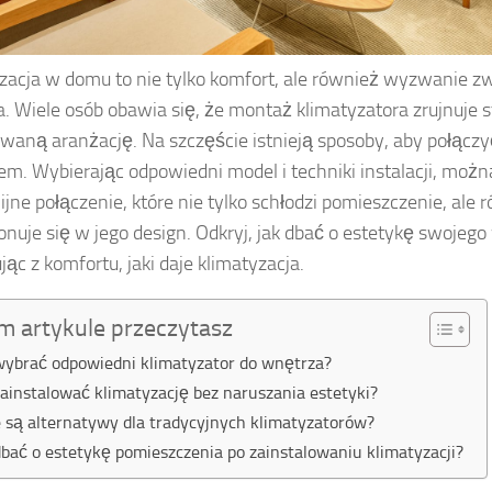
zacja w domu to nie tylko komfort, ale również wyzwanie z
. Wiele osób obawia się, że montaż klimatyzatora zrujnuje 
waną aranżację. Na szczęście istnieją sposoby, aby połączy
m. Wybierając odpowiedni model i techniki instalacji, moż
jne połączenie, które nie tylko schłodzi pomieszczenie, ale 
uje się w jego design. Odkryj, jak dbać o estetykę swojego
jąc z komfortu, jaki daje klimatyzacja.
m artykule przeczytasz
wybrać odpowiedni klimatyzator do wnętrza?
zainstalować klimatyzację bez naruszania estetyki?
e są alternatywy dla tradycyjnych klimatyzatorów?
dbać o estetykę pomieszczenia po zainstalowaniu klimatyzacji?