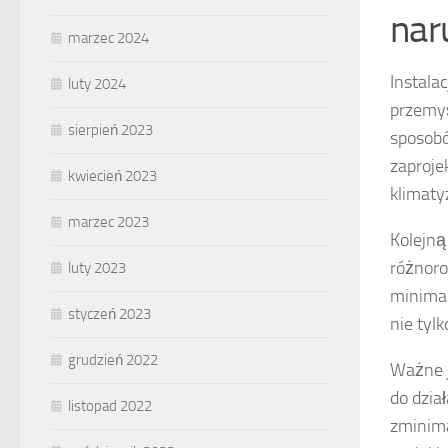
nar
marzec 2024
Instala
luty 2024
przemyś
sierpień 2023
sposobó
zaproje
kwiecień 2023
klimaty
marzec 2023
Kolejną
różnoro
luty 2023
minimal
styczeń 2023
nie tyl
grudzień 2022
Ważne j
do dzia
listopad 2022
zminim