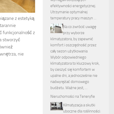
efektywności energetycznej.
Utrzymanie optymalnej
wiązane z estetyką
temperatury pracy maszyn …
starannie
Na co zwrócić uwagę
ć funkcjonalność z
przy wyborze
klimatyzatora, by zapewnić
na stworzyć
komfort i oszczędność przez
również
cały sezon użytkowania
 wnętrza, nie
Wybór odpowiedniego
klimatyzatora to kluczowy krok,
by cieszyć się komfortem w
upalne dni, a jednocześnie nie
nadwyrężać domowego
budżetu. Ważne jest, …
Nieruchomości na Teneryfie
Kilmatyzacja a skutki
uboczne dla roślinności: