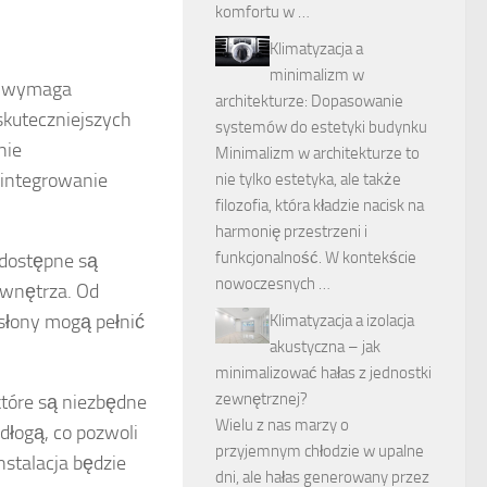
komfortu w …
Klimatyzacja a
minimalizm w
a, wymaga
architekturze: Dopasowanie
jskuteczniejszych
systemów do estetyki budynku
nie
Minimalizm w architekturze to
zintegrowanie
nie tylko estetyka, ale także
filozofia, która kładzie nacisk na
harmonię przestrzeni i
funkcjonalność. W kontekście
 dostępne są
nowoczesnych …
 wnętrza. Od
słony mogą pełnić
Klimatyzacja a izolacja
akustyczna – jak
minimalizować hałas z jednostki
zewnętrznej?
które są niezbędne
Wielu z nas marzy o
dłogą, co pozwoli
przyjemnym chłodzie w upalne
nstalacja będzie
dni, ale hałas generowany przez