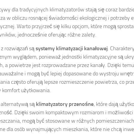
tywy dla tradycyjnych klimatyzatorów stają się coraz bardzie
za w obliczu rosnącej świadomości ekologicznej i potrzeby 
ycznej. Warto przyjrzeć się kilku opcjom, które mogą spro
ników, jednocześnie oferując różne zalety.
 z rozwiązań są
systemy klimatyzacji kanałowej
. Charakter
znym wyglądem, ponieważ jednostki klimatyzacyjne są ukryt
h, a powietrze jest rozprowadzane przez kanały. Dzięki tem
auważalne i mogą być lepiej dopasowane do wystroju wnętrz
ania często oferują lepsze rozmieszczenie powietrza, co prz
 komfort użytkowania.
 alternatywą są
klimatyzatory przenośne
, które dają użyt
zność. Dzięki swoim kompaktowym rozmiarom i możliwości
szczania, mogą być stosowane w różnych pomieszczeniach.
lne dla osób wynajmujących mieszkania, które nie chcą inw