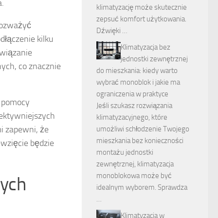
a.
klimatyzację może skutecznie
zepsuć komfort użytkowania.
rozważyć
Dźwięki …
dłączenie kilku
Klimatyzacja bez
związanie
jednostki zewnętrznej
ych, co znacznie
do mieszkania: kiedy warto
wybrać monoblok i jakie ma
ograniczenia w praktyce
z pomocy
Jeśli szukasz rozwiązania
fektywniejszych
klimatyzacyjnego, które
i zapewni, że
umożliwi schłodzenie Twojego
mieszkania bez konieczności
ęwzięcie będzie
montażu jednostki
zewnętrznej, klimatyzacja
monoblokowa może być
nych
idealnym wyborem. Sprawdza
…
Klimatyzacja w