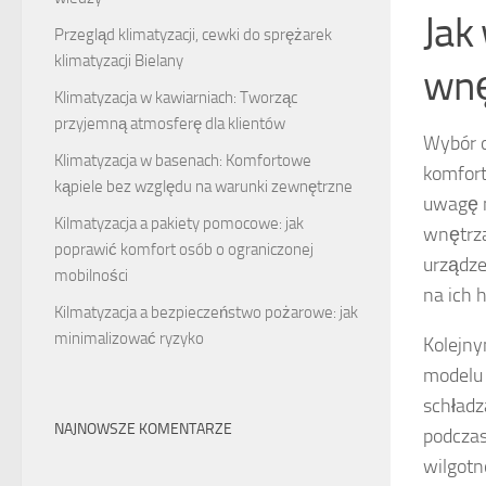
Jak
Przegląd klimatyzacji, cewki do sprężarek
klimatyzacji Bielany
wnę
Klimatyzacja w kawiarniach: Tworząc
przyjemną atmosferę dla klientów
Wybór o
Klimatyzacja w basenach: Komfortowe
komfort
kąpiele bez względu na warunki zewnętrzne
uwagę
Kilmatyzacja a pakiety pomocowe: jak
wnętrz
poprawić komfort osób o ograniczonej
urządze
mobilności
na ich
Kilmatyzacja a bezpieczeństwo pożarowe: jak
minimalizować ryzyko
Kolejn
modelu 
schładz
NAJNOWSZE KOMENTARZE
podczas
wilgotn