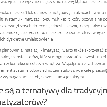
nwazyjna i nie wpłynie negatywnie na wygląd pomieszczeni
adku mieszkań lub domów o nietypowych układach, warto 
cję systemu klimatyzacji typu multi-split, który pozwala na po
ek wewnętrznych do jednej jednostki zewnętrznej. Takie ro
ia bardziej elastyczne rozmieszczenie jednostek wewnętrzn
 ich dyskretne umiejscowienie.
 planowania instalacji klimatyzacji warto także skorzystać 
onalnych instalatorów, którzy mogą doradzić w kwestii naje
ań w kontekście estetyki wnętrza. Współpraca z fachowcam
lement zostanie odpowiednio zainstalowany, a całe przedsi
z wymaganiami estetycznymi i funkcjonalnymi.
ie są alternatywy dla tradycyj
matyzatorów?