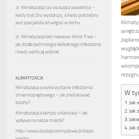
Klimatyzacja czy osuszacz powietrza –
kiedy tryb Dry wystarczy, a kiedy potrzebny
Klimaty
jest specjalista od wilgoci w domu
wnętrza
Klimatyzacja bez nawiewu Wind-Free –
zaplano
jak działa technologia delikatnego chłodzenia
wygląde
i kiedy warto ją wybrać
harmoni
wkompon
rezygnu
KLIMATYZACJA
Klimatyzacja a wykorzystanie chłodzenia
W ty
zmiennoprądowego – jak zredukować
koszty?
Jak 
Jak 
Klimatyzacja a tempo urbanizacji – jak
Jaki
wpływa na nasze miasta?
Jak 
http://www.dyszeprzemyslowe.pl/baza-
wiedzy