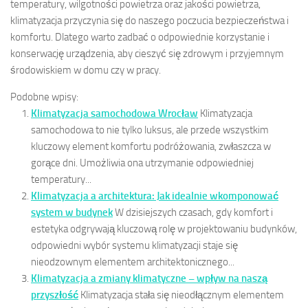
temperatury, wilgotności powietrza oraz jakości powietrza,
klimatyzacja przyczynia się do naszego poczucia bezpieczeństwa i
komfortu. Dlatego warto zadbać o odpowiednie korzystanie i
konserwację urządzenia, aby cieszyć się zdrowym i przyjemnym
środowiskiem w domu czy w pracy.
Podobne wpisy:
Klimatyzacja samochodowa Wrocław
Klimatyzacja
samochodowa to nie tylko luksus, ale przede wszystkim
kluczowy element komfortu podróżowania, zwłaszcza w
gorące dni. Umożliwia ona utrzymanie odpowiedniej
temperatury...
Klimatyzacja a architektura: Jak idealnie wkomponować
system w budynek
W dzisiejszych czasach, gdy komfort i
estetyka odgrywają kluczową rolę w projektowaniu budynków,
odpowiedni wybór systemu klimatyzacji staje się
nieodzownym elementem architektonicznego...
Klimatyzacja a zmiany klimatyczne – wpływ na naszą
przyszłość
Klimatyzacja stała się nieodłącznym elementem