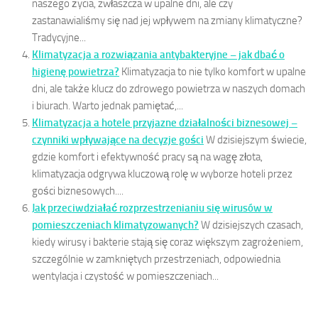
naszego życia, zwłaszcza w upalne dni, ale czy
zastanawialiśmy się nad jej wpływem na zmiany klimatyczne?
Tradycyjne...
Klimatyzacja a rozwiązania antybakteryjne – jak dbać o
higienę powietrza?
Klimatyzacja to nie tylko komfort w upalne
dni, ale także klucz do zdrowego powietrza w naszych domach
i biurach. Warto jednak pamiętać,...
Klimatyzacja a hotele przyjazne działalności biznesowej –
czynniki wpływające na decyzje gości
W dzisiejszym świecie,
gdzie komfort i efektywność pracy są na wagę złota,
klimatyzacja odgrywa kluczową rolę w wyborze hoteli przez
gości biznesowych....
Jak przeciwdziałać rozprzestrzenianiu się wirusów w
pomieszczeniach klimatyzowanych?
W dzisiejszych czasach,
kiedy wirusy i bakterie stają się coraz większym zagrożeniem,
szczególnie w zamkniętych przestrzeniach, odpowiednia
wentylacja i czystość w pomieszczeniach...