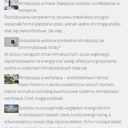
Klimatyzacja w trasie: Najlepsze sposoby na chłodzenie w
kamperze
Podróżowanie kamperem to dla wielu miłośników przygód
wspaniała forma spędzania czasu, jednak upalne dni mogą szybko
stać się niekomfortowe. Jak więc …
Gospodarka wodna w kontekście kilmatyzacji: jak
zminimalizować straty?
W obliczu rosnących zmian klimatycznych i coraz większego
zapotrzebowania na energię oraz wodę, efektywna gospodarka
wodna w systemach klimatyzacyjnych staje się …
Klimatyzacja a wentylacja – podobieństwa i różnice
Kiedy mówimy o jakości powietrza w naszych domach,
często na myśl przychodzą dwa kluczowe systemy: klimatyzacja i
wentylacja. Choć mogą wydawać …
Sposoby na oszczędność względem energii dla firm
W dzisiejszych czasach, kiedy koszty energii rosną, a
zrównoważony rozwój staje się priorytetem, firmy muszą znaleźć