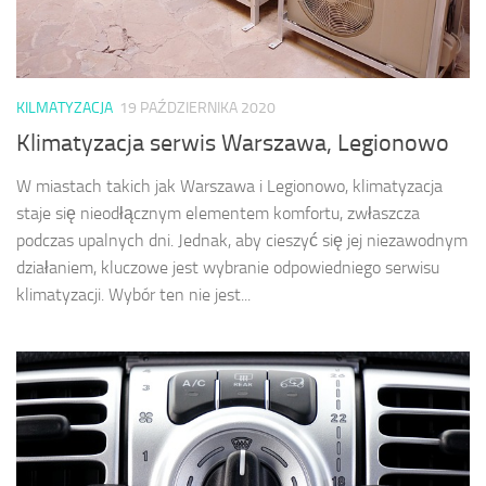
KILMATYZACJA
19 PAŹDZIERNIKA 2020
Klimatyzacja serwis Warszawa, Legionowo
W miastach takich jak Warszawa i Legionowo, klimatyzacja
staje się nieodłącznym elementem komfortu, zwłaszcza
podczas upalnych dni. Jednak, aby cieszyć się jej niezawodnym
działaniem, kluczowe jest wybranie odpowiedniego serwisu
klimatyzacji. Wybór ten nie jest...