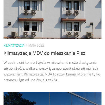
KILMATYZACJA
4 MAJA 2022
Klimatyzacja MDV do mieszkania Pisz
W upalne dni komfort życia w mieszkaniu może drastycznie
się obniżyć, a walka z wysoką temperaturą staje się nie lada
wyzwaniem. Klimatyzacja MDV to rozwiązanie, które nie tylko
przynosi ulgę od upałów, ale także...