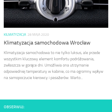
KILMATYZACJA
28 MAJA 2020
Klimatyzacja samochodowa Wrocław
Klimatyzacja samochodowa to nie tylko luksus, ale przede
wszystkim kluczowy element komfortu podróżowania,
zwłaszcza w gorące dni. Umożliwia ona utrzymanie
odpowiedniej temperatury w kabinie, co ma ogromny wpływ
na samopoczucie kierowcy i pasażerów. Warto...
OBSERWUJ: