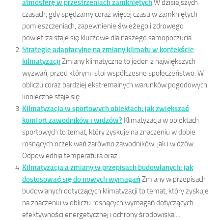
atmosferę w przestrzeniach zamkniętych
W dzisiejszych
czasach, gdy spędzamy coraz więcej czasu w zamkniętych
pomieszczeniach, zapewnienie świeżego i zdrowego
powietrza staje się kluczowe dla naszego samopoczucia....
Strategie adaptacyjne na zmiany klimatu w kontekście
kilmatyzacji
Zmiany klimatyczne to jeden z największych
wyzwań, przed którymi stoi współczesne społeczeństwo. W
obliczu coraz bardziej ekstremalnych warunków pogodowych,
konieczne staje się...
Kilmatyzacja w sportowych obiektach: jak zwiększać
komfort zawodników i widzów?
Klimatyzacja w obiektach
sportowych to temat, który zyskuje na znaczeniu w dobie
rosnących oczekiwań zarówno zawodników, jak i widzów.
Odpowiednia temperatura oraz...
Kilmatyzacja a zmiany w przepisach budowlanych: jak
dostosować się do nowych wymagań
Zmiany w przepisach
budowlanych dotyczących klimatyzacji to temat, który zyskuje
na znaczeniu w obliczu rosnących wymagań dotyczących
efektywności energetycznej i ochrony środowiska....