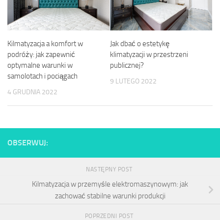
Kilmatyzacja a komfort w
Jak dbać o estetykę
podróży: jak zapewnić
klimatyzacji w przestrzeni
optymalne warunki w
publicznej?
samolotach i pociągach
9 LUTEGO 2022
4 GRUDNIA 2022
OBSERWUJ:
NASTĘPNY POST
Kilmatyzacja w przemyśle elektromaszynowym: jak
zachować stabilne warunki produkcji
POPRZEDNI POST