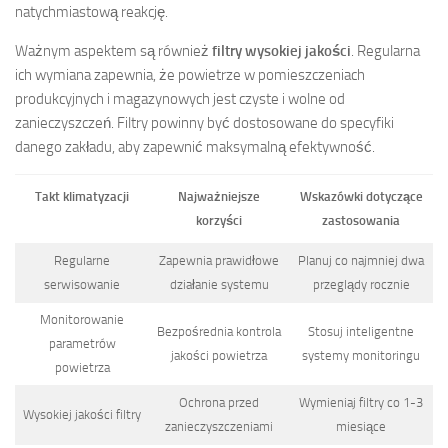
natychmiastową reakcję.
Ważnym aspektem są również
filtry wysokiej jakości
. Regularna
ich wymiana zapewnia, że powietrze w pomieszczeniach
produkcyjnych i magazynowych jest czyste i wolne od
zanieczyszczeń. Filtry powinny być dostosowane do specyfiki
danego zakładu, aby zapewnić maksymalną efektywność.
Takt klimatyzacji
Najważniejsze
Wskazówki dotyczące
korzyści
zastosowania
Regularne
Zapewnia prawidłowe
Planuj co najmniej dwa
serwisowanie
działanie systemu
przeglądy rocznie
Monitorowanie
Bezpośrednia kontrola
Stosuj inteligentne
parametrów
jakości powietrza
systemy monitoringu
powietrza
Ochrona przed
Wymieniaj filtry co 1-3
Wysokiej jakości filtry
zanieczyszczeniami
miesiące