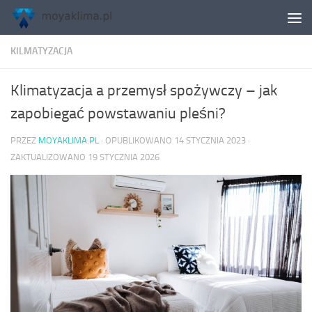
Skip to content
KILMATYZACJA
Klimatyzacja a przemysł spożywczy – jak
zapobiegać powstawaniu pleśni?
PRZEZ
MOYAKLIMA.PL
· OPUBLIKOWANO
14 STYCZNIA 2023
·
ZAKTUALIZOWANO
19 STYCZNIA 2026