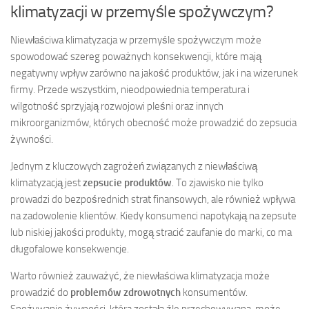
klimatyzacji w przemyśle spożywczym?
Niewłaściwa klimatyzacja w przemyśle spożywczym może
spowodować szereg poważnych konsekwencji, które mają
negatywny wpływ zarówno na jakość produktów, jak i na wizerunek
firmy. Przede wszystkim, nieodpowiednia temperatura i
wilgotność sprzyjają rozwojowi pleśni oraz innych
mikroorganizmów, których obecność może prowadzić do zepsucia
żywności.
Jednym z kluczowych zagrożeń związanych z niewłaściwą
klimatyzacją jest
zepsucie produktów
. To zjawisko nie tylko
prowadzi do bezpośrednich strat finansowych, ale również wpływa
na zadowolenie klientów. Kiedy konsumenci napotykają na zepsute
lub niskiej jakości produkty, mogą stracić zaufanie do marki, co ma
długofalowe konsekwencje.
Warto również zauważyć, że niewłaściwa klimatyzacja może
prowadzić do
problemów zdrowotnych
konsumentów.
Spożywanie żywności, która została źle przechowywana, może