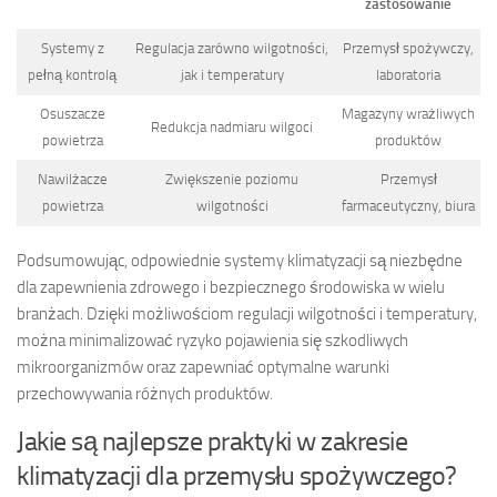
zastosowanie
Systemy z
Regulacja zarówno wilgotności,
Przemysł spożywczy,
pełną kontrolą
jak i temperatury
laboratoria
Osuszacze
Magazyny wrażliwych
Redukcja nadmiaru wilgoci
powietrza
produktów
Nawilżacze
Zwiększenie poziomu
Przemysł
powietrza
wilgotności
farmaceutyczny, biura
Podsumowując, odpowiednie systemy klimatyzacji są niezbędne
dla zapewnienia zdrowego i bezpiecznego środowiska w wielu
branżach. Dzięki możliwościom regulacji wilgotności i temperatury,
można minimalizować ryzyko pojawienia się szkodliwych
mikroorganizmów oraz zapewniać optymalne warunki
przechowywania różnych produktów.
Jakie są najlepsze praktyki w zakresie
klimatyzacji dla przemysłu spożywczego?