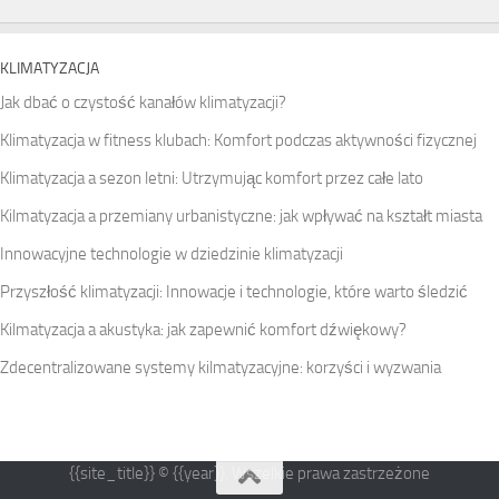
KLIMATYZACJA
Jak dbać o czystość kanałów klimatyzacji?
Klimatyzacja w fitness klubach: Komfort podczas aktywności fizycznej
Klimatyzacja a sezon letni: Utrzymując komfort przez całe lato
Kilmatyzacja a przemiany urbanistyczne: jak wpływać na kształt miasta
Innowacyjne technologie w dziedzinie klimatyzacji
Przyszłość klimatyzacji: Innowacje i technologie, które warto śledzić
Kilmatyzacja a akustyka: jak zapewnić komfort dźwiękowy?
Zdecentralizowane systemy kilmatyzacyjne: korzyści i wyzwania
{{site_title}} © {{year}}. Wszelkie prawa zastrzeżone