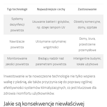
Typ technologii
Najważniejsze cechy
Zastosowanie
Systemy
Usuwanie bakterii i grzybów,
Obiekty komercyjne,
dezynfekcji
np. dzięki lampom UV
domy, szpitale
powietrza
Domy, biura,
Nawilżacze
Utrzymanie optymalnej
przestrzenie
powietrza
wilgotności
przemysłowe
Monitorowanie
Bieżący nadzór nad
Inteligentne budynki,
jakości powietrza
parametrami powietrza
lokale użytkowe
Inwestowanie w te nowoczesne technologie nie tylko wspiera
walkę z pleśnią, ale także przyczynia się do poprawy ogólnej
efektywności systemów klimatyzacyjnych, co jest kluczowe dla
zdrowia i komfortu użytkowników.
Jakie są konsekwencje niewłaściwej