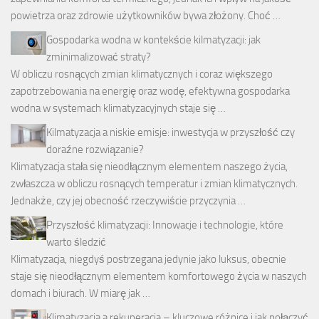
powietrza oraz zdrowie użytkowników bywa złożony. Choć …
Gospodarka wodna w kontekście kilmatyzacji: jak
zminimalizować straty?
W obliczu rosnących zmian klimatycznych i coraz większego
zapotrzebowania na energię oraz wodę, efektywna gospodarka
wodna w systemach klimatyzacyjnych staje się …
Kilmatyzacja a niskie emisje: inwestycja w przyszłość czy
doraźne rozwiązanie?
Klimatyzacja stała się nieodłącznym elementem naszego życia,
zwłaszcza w obliczu rosnących temperatur i zmian klimatycznych.
Jednakże, czy jej obecność rzeczywiście przyczynia …
Przyszłość klimatyzacji: Innowacje i technologie, które
warto śledzić
Klimatyzacja, niegdyś postrzegana jedynie jako luksus, obecnie
staje się nieodłącznym elementem komfortowego życia w naszych
domach i biurach. W miarę jak …
Klimatyzacja a rekuperacja – kluczowe różnice i jak połączyć