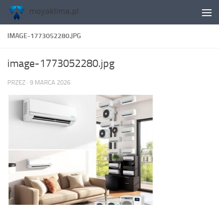
Skip to content
IMAGE-1773052280.JPG
image-1773052280.jpg
PRZEZ
·
9 MARCA 2026