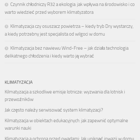
Czynnik chłodniczy R32 a ekologia: jak wpływa na środowisko i co
warto wiedzieć przed wyborem klimatyzatora
Klimatyzacja czy osuszacz powietrza – kiedy tryb Dry wystarczy,
a kiedy potrzebny jest specjalista od wilgoci w domu
Klimatyzacja bez nawiewu Wind-Free – jak działa technologia
delikatnego chłodzenia i kiedy warto ją wybrać
KLIMATYZACJA
Kilmatyzacja a szkodliwe emisje lotnicze: wyzwania dla lotnisk i
przewoźników
Jak często należy serwisować system klimatyzacji?
Kilmatyzacja w obiektach edukacyjnych: jak zapewnić optymalne
warunki nauki
Klimatyzacja a ochrona przed owadami: Jak uniknąć inwazji w domu