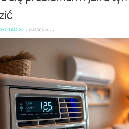
zić
OYAKLIMA.PL
·
23 MARCA 2026