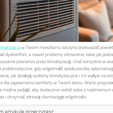
limatyzacja
w Twoim mieszkaniu zaczyna przesuszać powiet
ć dyskomfort, a nawet problemy zdrowotne, takie jak podra
suszanie powietrza przez klimatyzację, choć korzystne w wie
ię problematyczne, gdy wilgotność spada poniżej optymalne
enie, jak działają systemy klimatyzacyjne i ich wpływ na wil
e dla zapewnienia komfortu w Twoim domu. Warto przyjrzeć 
ia można podjąć, aby skutecznie radzić sobie z nadmiernym
za i utrzymać zdrową równowagę wilgotności.
m artykule przeczytasz