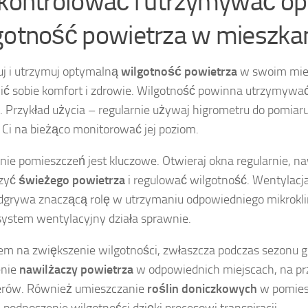
 kontrolować i utrzymywać o
gotność powietrza w mieszka
uj i utrzymuj optymalną
wilgotność powietrza
w swoim mies
ć sobie komfort i zdrowie. Wilgotność powinna utrzymywać
. Przykład użycia – regularnie używaj higrometru do pomiaru
 Ci na bieżąco monitorować jej poziom.
nie pomieszczeń jest kluczowe. Otwieraj okna regularnie, n
czyć
świeżego powietrza
i regulować wilgotność. Wentylac
dgrywa znaczącą rolę w utrzymaniu odpowiedniego mikrokl
 system wentylacyjny działa sprawnie.
m na zwiększenie wilgotności, zwłaszcza podczas sezonu g
enie
nawilżaczy powietrza
w odpowiednich miejscach, na prz
erów. Również umieszczanie
roślin doniczkowych
w pomies
 podnoszenie wilgotności dzięki procesowi transpiracji.