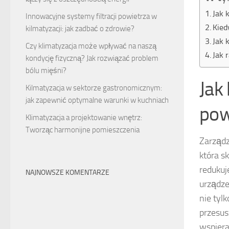
Jak 
Innowacyjne systemy filtracji powietrza w
Kied
kilmatyzacji: jak zadbać o zdrowie?
Jak 
Czy klimatyzacja może wpływać na naszą
Jak 
kondycję fizyczną? Jak rozwiązać problem
bólu mięśni?
Jak
Kilmatyzacja w sektorze gastronomicznym:
jak zapewnić optymalne warunki w kuchniach
pow
Klimatyzacja a projektowanie wnętrz:
Tworząc harmonijne pomieszczenia
Zarządz
która s
redukuj
NAJNOWSZE KOMENTARZE
urządze
nie tyl
przesus
wspiera