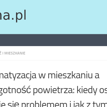
 I MIESZKANIE
matyzacja w mieszkaniu a
gotność powietrza: kiedy o
je się problemem i jak z ty