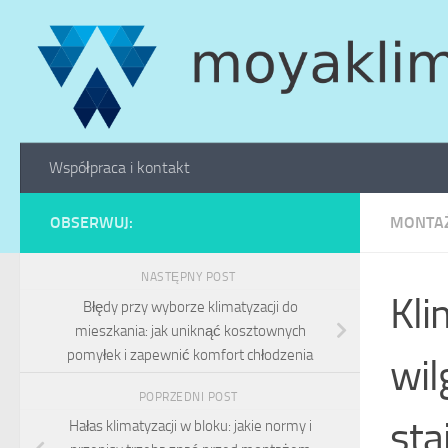
Skip to content
Współpraca i kontakt
OBSERWUJ:
MONTAŻ
NASTĘPNY POST
Kli
Błędy przy wyborze klimatyzacji do
mieszkania: jak uniknąć kosztownych
pomyłek i zapewnić komfort chłodzenia
wil
POPRZEDNI POST
sta
Hałas klimatyzacji w bloku: jakie normy i