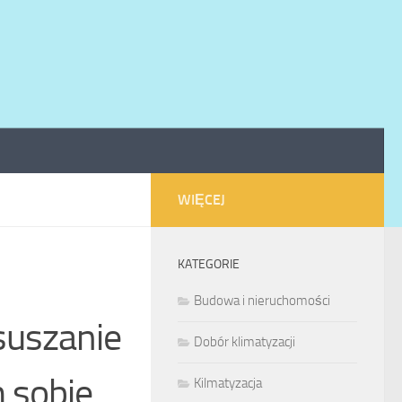
WIĘCEJ
KATEGORIE
Budowa i nieruchomości
suszanie
Dobór klimatyzacji
m sobie
Kilmatyzacja