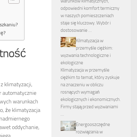
warunków klimatycznych,
odpowiedni komfort termiczny
w naszych pomieszczeniach
staje się kluczowy. Wybór i
szkaniu?
dostosowanie …
ję?
Kilmatyzacja w
przemyśle ciężkim:
otność
wyzwania technologiczne i
ekologiczne
Klimatyzacja w przemyśle
ciężkim to temat, który zyskuje
 klimatyzacji,
na znaczeniu w obliczu
rosnących wymagań
or automatycznie
ekologicznych i ekonomicznych.
dowych warunkach
Firmy stają przed wyzwaniami
, że klimatyzacja
…
ć nadmiernego
Energooszczędne
 nawet oddychanie,
rozwiązania w
biega