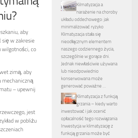
ptymalną
Kilmatyzacja a
niu?
narażenie na choroby
układu oddechowego: jak
minimalizować ryzyko
zkaniu, aby
Klimatyzacja stała się
 się w zakresie
nieodłącznym elementem
 wilgotności, co
naszego codziennego życia,
szczególnie w gorące dni.
Jednak niewłaściwie używana
lub nieodpowiednio
awet zimą, aby
konserwowana może
ja mechaniczną
generować poważne …
imatu – upewnij
Klimatyzacja z funkcją
grzania – kiedy warto
inwestować i jak ocenić
rzewczego, jest
opłacalność tego rozwiązania
ykład w pobliżu
Inwestycja w klimatyzację z
zczeniach
funkcją grzania może być