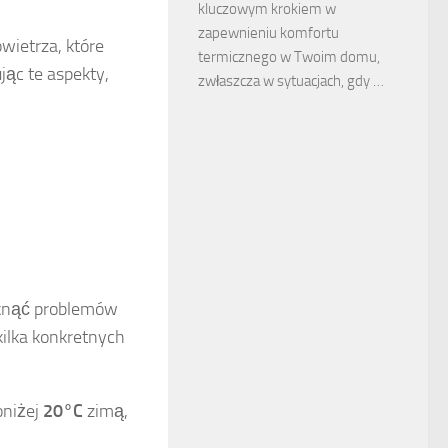
kluczowym krokiem w
zapewnieniu komfortu
wietrza, które
termicznego w Twoim domu,
ąc te aspekty,
zwłaszcza w sytuacjach, gdy …
iknąć problemów
ilka konkretnych
oniżej
20°C
zimą,