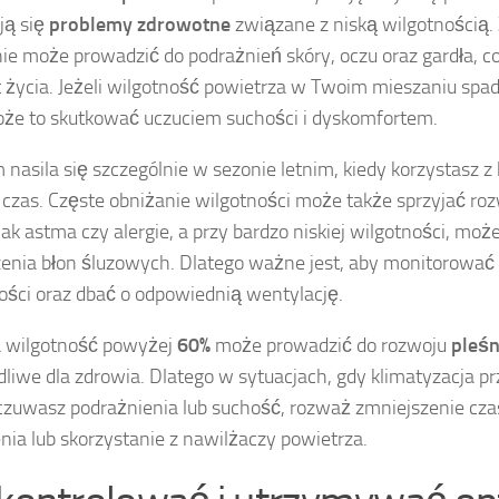
ją się
problemy zdrowotne
związane z niską wilgotnością.
ie może prowadzić do podrażnień skóry, oczu oraz gardła, c
 życia. Jeżeli wilgotność powietrza w Twoim mieszaniu spa
że to skutkować uczuciem suchości i dyskomfortem.
 nasila się szczególnie w sezonie letnim, kiedy korzystasz z 
 czas. Częste obniżanie wilgotności może także sprzyjać ro
jak astma czy alergie, a przy bardzo niskiej wilgotności, moż
enia błon śluzowych. Dlatego ważne jest, aby monitorować
ości oraz dbać o odpowiednią wentylację.
 wilgotność powyżej
60%
może prowadzić do rozwoju
pleśn
dliwe dla zdrowia. Dlatego w sytuacjach, gdy klimatyzacja p
czuwasz podrażnienia lub suchość, rozważ zmniejszenie cza
nia lub skorzystanie z nawilżaczy powietrza.