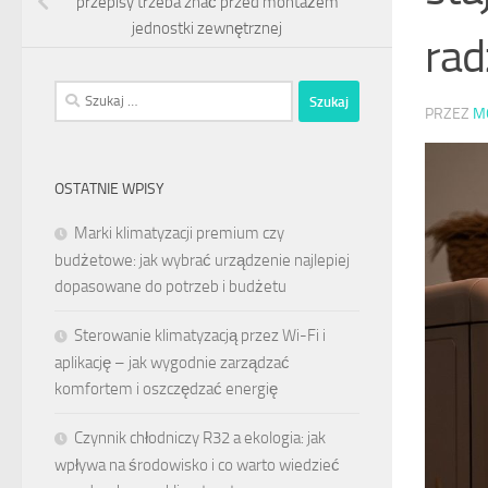
przepisy trzeba znać przed montażem
jednostki zewnętrznej
rad
Szukaj:
PRZEZ
M
OSTATNIE WPISY
Marki klimatyzacji premium czy
budżetowe: jak wybrać urządzenie najlepiej
dopasowane do potrzeb i budżetu
Sterowanie klimatyzacją przez Wi-Fi i
aplikację – jak wygodnie zarządzać
komfortem i oszczędzać energię
Czynnik chłodniczy R32 a ekologia: jak
wpływa na środowisko i co warto wiedzieć