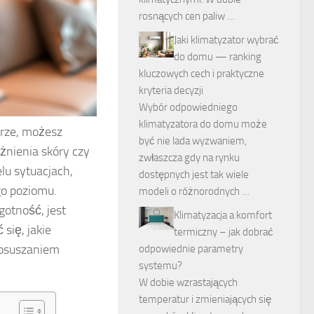
rosnących cen paliw …
Jaki klimatyzator wybrać
do domu — ranking
kluczowych cech i praktyczne
kryteria decyzji
Wybór odpowiedniego
klimatyzatora do domu może
rze, możesz
być nie lada wyzwaniem,
żnienia skóry czy
zwłaszcza gdy na rynku
lu sytuacjach,
dostępnych jest tak wiele
go poziomu.
modeli o różnorodnych …
gotność, jest
Klimatyzacja a komfort
się, jakie
termiczny – jak dobrać
 osuszaniem
odpowiednie parametry
systemu?
W dobie wzrastających
temperatur i zmieniających się