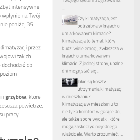
Twojego systemu ogrzewania.
 Zbyt intensywne
…
o wpłynie na Twój
Czy klimatyzacja jest
dnie poniżej 35–
potrzebna w krajach o
umiarkowanym klimacie?
Klimatyzacja to temat, który
klimatyzacji przez
budzi wiele emocji, zwłaszcza w
zwojowi takich
krajach o umiarkowanym
klimacie. Z jednej strony, upalne
e dochodzić do
dni mogą stać się …
 poziom
Jakie są koszty
utrzymania klimatyzacji
i
i
grzybów
, które
w mieszkaniu?
Klimatyzacja w mieszkaniu to
rzesusza powietrze,
nie tylko komfort w gorące dni,
su pracy
ale także spore wydatki, które
mogą zaskoczyć niejednego
właściciela. Warto zrozumieć, …