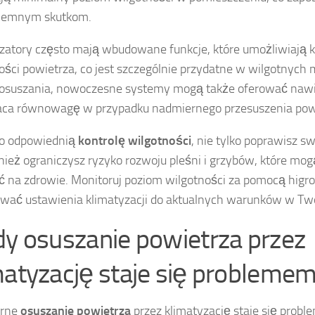
yjemnym skutkom.
zatory często mają wbudowane funkcje, które umożliwiają k
ości powietrza, co jest szczególnie przydatne w wilgotnych 
osuszania, nowoczesne systemy mogą także oferować nawil
aca równowagę w przypadku nadmiernego przesuszenia pow
 o odpowiednią
kontrolę wilgotności
, nie tylko poprawisz s
nież ograniczysz ryzyko rozwoju pleśni i grzybów, które mo
 na zdrowie. Monitoruj poziom wilgotności za pomocą higr
wać ustawienia klimatyzacji do aktualnych warunków w Tw
dy osuszanie powietrza przez
matyzację staje się probleme
rne
osuszanie powietrza
przez klimatyzację staje się prob