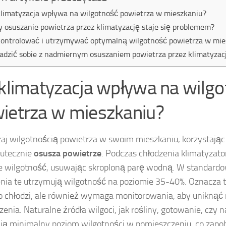
klimatyzacja wpływa na wilgotność powietrza w mieszkaniu?
y osuszanie powietrza przez klimatyzację staje się problemem?
kontrolować i utrzymywać optymalną wilgotność powietrza w mie
radzić sobie z nadmiernym osuszaniem powietrza przez klimatyzac
 klimatyzacja wpływa na wilg
ietrza w mieszkaniu?
aj wilgotnością powietrza w swoim mieszkaniu, korzystając z
kutecznie
osusza powietrze
. Podczas chłodzenia klimatyzat
e wilgotność, usuwając skroploną parę wodną. W standar
nia te utrzymują wilgotność na poziomie 35-40%. Oznacza to
ko chłodzi, ale również wymaga monitorowania, aby unikną
zenia. Naturalne źródła wilgoci, jak rośliny, gotowanie, czy
ją minimalny poziom wilgotności w pomieszczeniu, co zapo