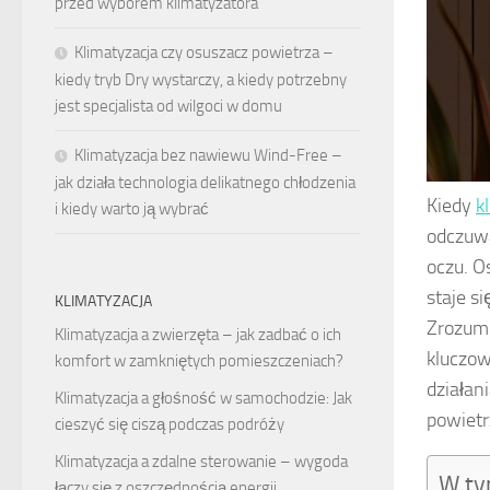
przed wyborem klimatyzatora
Klimatyzacja czy osuszacz powietrza –
kiedy tryb Dry wystarczy, a kiedy potrzebny
jest specjalista od wilgoci w domu
Klimatyzacja bez nawiewu Wind-Free –
jak działa technologia delikatnego chłodzenia
Kiedy
k
i kiedy warto ją wybrać
odczuwa
oczu. O
staje s
KLIMATYZACJA
Zrozumi
Klimatyzacja a zwierzęta – jak zadbać o ich
kluczow
komfort w zamkniętych pomieszczeniach?
działan
Klimatyzacja a głośność w samochodzie: Jak
powietr
cieszyć się ciszą podczas podróży
Klimatyzacja a zdalne sterowanie – wygoda
W ty
łączy się z oszczędnością energii