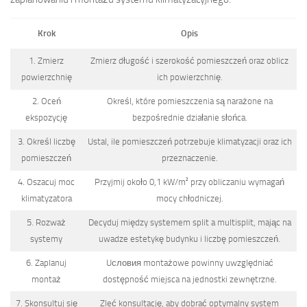
Krok
Opis
1. Zmierz
Zmierz długość i szerokość pomieszczeń oraz oblicz
powierzchnię
ich powierzchnię.
2. Oceń
Określ, które pomieszczenia są narażone na
ekspozycję
bezpośrednie działanie słońca.
3. Określ liczbę
Ustal, ile pomieszczeń potrzebuje klimatyzacji oraz ich
pomieszczeń
przeznaczenie.
4. Oszacuj moc
Przyjmij około 0,1 kW/m² przy obliczaniu wymagań
klimatyzatora
mocy chłodniczej.
5. Rozważ
Decyduj między systemem split a multisplit, mając na
systemy
uwadze estetykę budynku i liczbę pomieszczeń.
6. Zaplanuj
Uсловия montażowe powinny uwzględniać
montaż
dostępność miejsca na jednostki zewnętrzne.
7. Skonsultuj się
Zleć konsultację, aby dobrać optymalny system