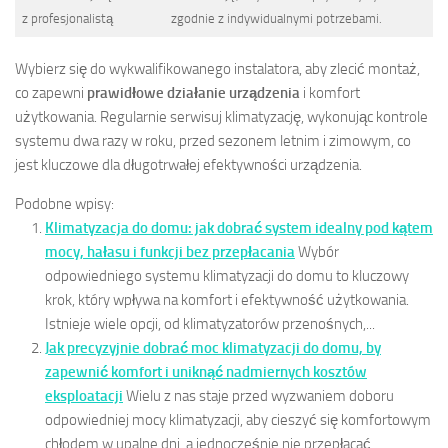
z profesjonalistą
zgodnie z indywidualnymi potrzebami.
Wybierz się do wykwalifikowanego instalatora, aby zlecić montaż,
co zapewni
prawidłowe działanie urządzenia
i komfort
użytkowania. Regularnie serwisuj klimatyzację, wykonując kontrole
systemu dwa razy w roku, przed sezonem letnim i zimowym, co
jest kluczowe dla długotrwałej efektywności urządzenia.
Podobne wpisy:
Klimatyzacja do domu: jak dobrać system idealny pod kątem
mocy, hałasu i funkcji bez przepłacania
Wybór
odpowiedniego systemu klimatyzacji do domu to kluczowy
krok, który wpływa na komfort i efektywność użytkowania.
Istnieje wiele opcji, od klimatyzatorów przenośnych,...
Jak precyzyjnie dobrać moc klimatyzacji do domu, by
zapewnić komfort i uniknąć nadmiernych kosztów
eksploatacji
Wielu z nas staje przed wyzwaniem doboru
odpowiedniej mocy klimatyzacji, aby cieszyć się komfortowym
chłodem w upalne dni, a jednocześnie nie przepłacać...