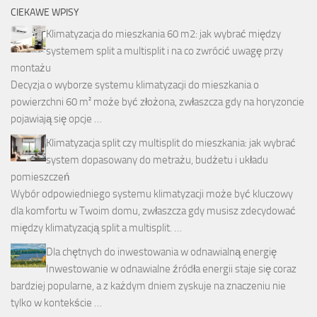
CIEKAWE WPISY
Klimatyzacja do mieszkania 60 m2: jak wybrać między
systemem split a multisplit i na co zwrócić uwagę przy
montażu
Decyzja o wyborze systemu klimatyzacji do mieszkania o
powierzchni 60 m² może być złożona, zwłaszcza gdy na horyzoncie
pojawiają się opcje …
Klimatyzacja split czy multisplit do mieszkania: jak wybrać
system dopasowany do metrażu, budżetu i układu
pomieszczeń
Wybór odpowiedniego systemu klimatyzacji może być kluczowy
dla komfortu w Twoim domu, zwłaszcza gdy musisz zdecydować
między klimatyzacją split a multisplit. …
Dla chętnych do inwestowania w odnawialną energię
Inwestowanie w odnawialne źródła energii staje się coraz
bardziej popularne, a z każdym dniem zyskuje na znaczeniu nie
tylko w kontekście …