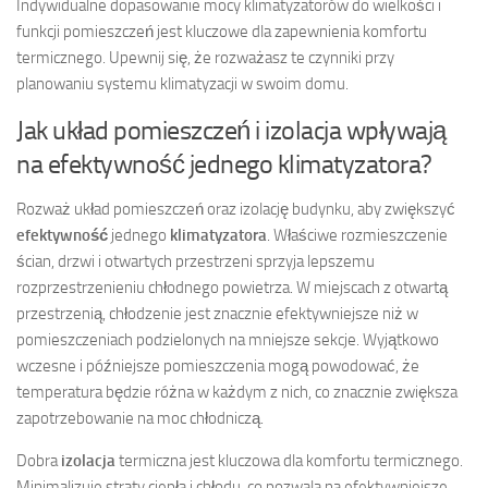
Indywidualne dopasowanie mocy klimatyzatorów do wielkości i
funkcji pomieszczeń jest kluczowe dla zapewnienia komfortu
termicznego. Upewnij się, że rozważasz te czynniki przy
planowaniu systemu klimatyzacji w swoim domu.
Jak układ pomieszczeń i izolacja wpływają
na efektywność jednego klimatyzatora?
Rozważ układ pomieszczeń oraz izolację budynku, aby zwiększyć
efektywność
jednego
klimatyzatora
. Właściwe rozmieszczenie
ścian, drzwi i otwartych przestrzeni sprzyja lepszemu
rozprzestrzenieniu chłodnego powietrza. W miejscach z otwartą
przestrzenią, chłodzenie jest znacznie efektywniejsze niż w
pomieszczeniach podzielonych na mniejsze sekcje. Wyjątkowo
wczesne i późniejsze pomieszczenia mogą powodować, że
temperatura będzie różna w każdym z nich, co znacznie zwiększa
zapotrzebowanie na moc chłodniczą.
Dobra
izolacja
termiczna jest kluczowa dla komfortu termicznego.
Minimalizuje straty ciepła i chłodu, co pozwala na efektywniejsze