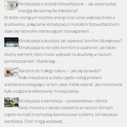
Klimatyzacja a moduły fotowoltaiczne – jak wykorzystać
energię słoneczną dla chłodzenia?
W dobie rosnących kosztów energii oraz coraz większej troski o
środowisko, połączenie klimatyzacji z modułami fotowoltaicznymi
staje się niezwykle interesującym rozwiązaniem. …
Kilmatyzacja a akustyka: jak zapewnić komfort dźwiękowy?
Klimatyzacja to nie tylko komfort w upalne dni, ale także
istotny element, który może wpływać na akustykę w naszych
pomieszczeniach. Wybierając …
Narożnik do małego salonu – jaki się sprawdzi?
Małe mieszkania w bloku często rodzą problem
aranżacyjny polegający na tym, jakie meble wybrać, aby mieszkanie
było urządzone efektownie i funkcjonalnie, …
Klimatyzacja a wentylacja – podobieństwa i różnice
Kiedy mówimy o jakości powietrza w naszych domach,
często na myśl przychodzą dwa kluczowe systemy: klimatyzacja i
wentylacja. Choć mogą wydawać …