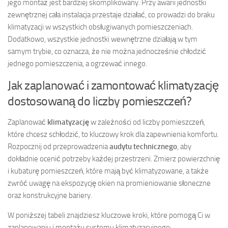
jego montaż jest bardziej skomplikowany. Przy awarii jednostki
zewnętrznej cała instalacja przestaje działać, co prowadzi do braku
klimatyzacji w wszystkich obsługiwanych pomieszczeniach.
Dodatkowo, wszystkie jednostki wewnętrzne działają w tym
samym trybie, co oznacza, że nie można jednocześnie chłodzić
jednego pomieszczenia, a ogrzewać innego.
Jak zaplanować i zamontować klimatyzację
dostosowaną do liczby pomieszczeń?
Zaplanować
klimatyzację
w zależności od liczby pomieszczeń,
które chcesz schłodzić, to kluczowy krok dla zapewnienia komfortu.
Rozpocznij od przeprowadzenia
audytu technicznego
, aby
dokładnie ocenić potrzeby każdej przestrzeni. Zmierz powierzchnię
i kubaturę pomieszczeń, które mają być klimatyzowane, a także
zwróć uwagę na ekspozycję okien na promieniowanie słoneczne
oraz konstrukcyjne bariery.
W poniższej tabeli znajdziesz kluczowe kroki, które pomogą Ci w
zaplanowaniu i montażu systemu klimatyzacyjnego: