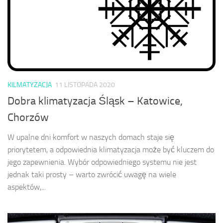
KILMATYZACJA
11 LISTOPADA 2020
Dobra klimatyzacja Śląsk – Katowice,
Chorzów
W upalne dni komfort w naszych domach staje się
priorytetem, a odpowiednia klimatyzacja może być kluczem do
jego zapewnienia. Wybór odpowiedniego systemu nie jest
jednak taki prosty – warto zwrócić uwagę na wiele
aspektów,...