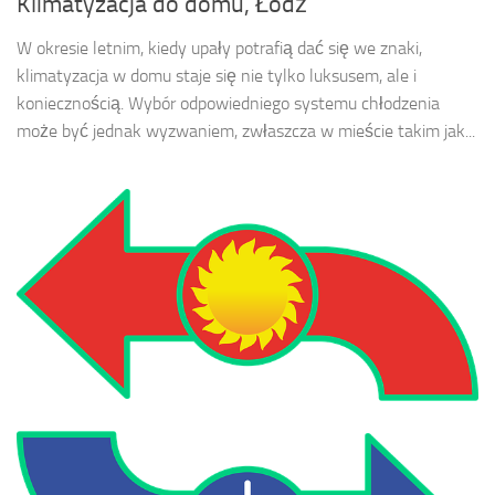
Klimatyzacja do domu, Łódź
W okresie letnim, kiedy upały potrafią dać się we znaki,
klimatyzacja w domu staje się nie tylko luksusem, ale i
koniecznością. Wybór odpowiedniego systemu chłodzenia
może być jednak wyzwaniem, zwłaszcza w mieście takim jak...