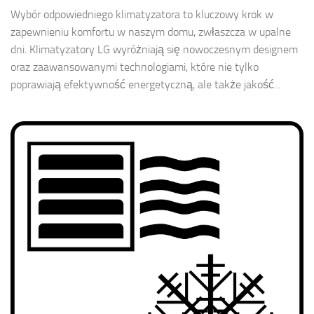
Wybór odpowiedniego klimatyzatora to kluczowy krok w
zapewnieniu komfortu w naszym domu, zwłaszcza w upalne
dni. Klimatyzatory LG wyróżniają się nowoczesnym designem
oraz zaawansowanymi technologiami, które nie tylko
poprawiają efektywność energetyczną, ale także jakość...