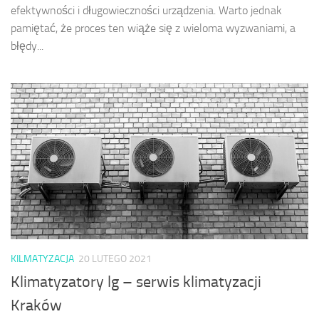
efektywności i długowieczności urządzenia. Warto jednak
pamiętać, że proces ten wiąże się z wieloma wyzwaniami, a
błędy...
KILMATYZACJA
20 LUTEGO 2021
Klimatyzatory lg – serwis klimatyzacji
Kraków