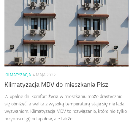
KILMATYZACJA
4 MAJA 2022
Klimatyzacja MDV do mieszkania Pisz
W upalne dni komfort życia w mieszkaniu może drastycznie
się obniżyć, a walka z wysoką temperaturą staje się nie lada
wyzwaniem. Klimatyzacja MDV to rozwiązanie, które nie tylko
przynosi ulgę od upałów, ale także...