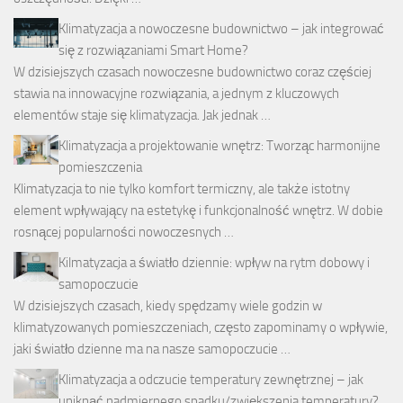
Klimatyzacja a nowoczesne budownictwo – jak integrować
się z rozwiązaniami Smart Home?
W dzisiejszych czasach nowoczesne budownictwo coraz częściej
stawia na innowacyjne rozwiązania, a jednym z kluczowych
elementów staje się klimatyzacja. Jak jednak …
Klimatyzacja a projektowanie wnętrz: Tworząc harmonijne
pomieszczenia
Klimatyzacja to nie tylko komfort termiczny, ale także istotny
element wpływający na estetykę i funkcjonalność wnętrz. W dobie
rosnącej popularności nowoczesnych …
Kilmatyzacja a światło dziennie: wpływ na rytm dobowy i
samopoczucie
W dzisiejszych czasach, kiedy spędzamy wiele godzin w
klimatyzowanych pomieszczeniach, często zapominamy o wpływie,
jaki światło dzienne ma na nasze samopoczucie …
Klimatyzacja a odczucie temperatury zewnętrznej – jak
uniknąć nadmiernego spadku/zwiększenia temperatury?