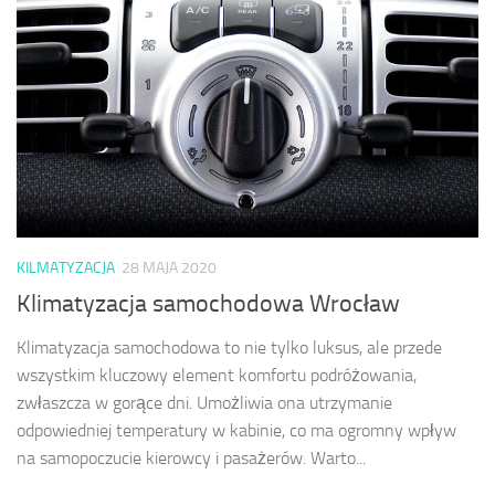
KILMATYZACJA
28 MAJA 2020
Klimatyzacja samochodowa Wrocław
Klimatyzacja samochodowa to nie tylko luksus, ale przede
wszystkim kluczowy element komfortu podróżowania,
zwłaszcza w gorące dni. Umożliwia ona utrzymanie
odpowiedniej temperatury w kabinie, co ma ogromny wpływ
na samopoczucie kierowcy i pasażerów. Warto...