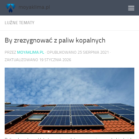
Skip to content
LUŹNE TEMATY
By zrezygnować z paliw kopalnych
PRZEZ
MOYAKLIMA.PL
· OPUBLIKOWANO
25 SIERPNIA 2021
·
ZAKTUALIZOWANO
19 STYCZNIA 2026