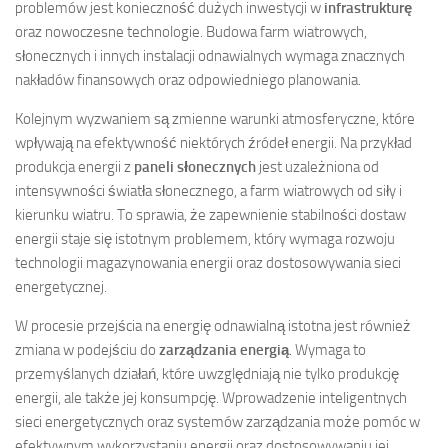
problemów jest konieczność dużych inwestycji w
infrastrukturę
oraz nowoczesne technologie. Budowa farm wiatrowych,
słonecznych i innych instalacji odnawialnych wymaga znacznych
nakładów finansowych oraz odpowiedniego planowania.
Kolejnym wyzwaniem są zmienne warunki atmosferyczne, które
wpływają na efektywność niektórych źródeł energii. Na przykład
produkcja energii z
paneli słonecznych
jest uzależniona od
intensywności światła słonecznego, a farm wiatrowych od siły i
kierunku wiatru. To sprawia, że zapewnienie stabilności dostaw
energii staje się istotnym problemem, który wymaga rozwoju
technologii magazynowania energii oraz dostosowywania sieci
energetycznej.
W procesie przejścia na energię odnawialną istotna jest również
zmiana w podejściu do
zarządzania energią
. Wymaga to
przemyślanych działań, które uwzględniają nie tylko produkcję
energii, ale także jej konsumpcję. Wprowadzenie inteligentnych
sieci energetycznych oraz systemów zarządzania może pomóc w
efektywnym wykorzystaniu energii oraz dostosowywaniu jej