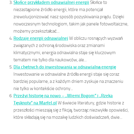
Słońce przykładem odnawialnej energii
Słońce to
niezastąpione źródło energii, które ma potencjał
zrewolucjonizować nasz sposób pozyskiwania prądu. Dzięki
nowoczesnym technologiom, takim jak panele fotowoltaiczne,
możemy przekształcać...
Rodzaje energii odnawialnej
W obliczu rosnących wyzwań
związanych z ochroną środowiska oraz zmianami
klimatycznymi, energia odnawialna staje się kluczowym
tematem nie tylko dla naukowców, ale...
Dla chętnych do inwestowania w odnawialną energię
Inwestowanie w odnawialne źródła energii staje się coraz
bardziej popularne, a z każdym dniem zyskuje na znaczeniu
nie tylko w kontekście ochrony...
Przeżyj historię na nowo – „Wierni Bogom” i „Rzeka
Tęsknoty” na Marfel.pl
W świecie literatury, gdzie historie z
przeszłości mieszają się z fikcją, tworząc niezwykłe opowieści,
które składają się na mozaikę ludzkich doświadczeń, dwie...