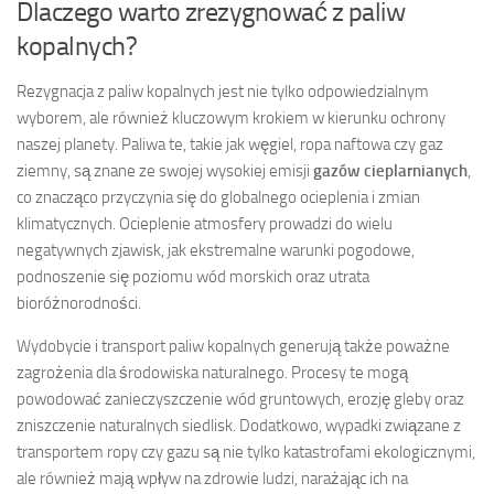
Dlaczego warto zrezygnować z paliw
kopalnych?
Rezygnacja z paliw kopalnych jest nie tylko odpowiedzialnym
wyborem, ale również kluczowym krokiem w kierunku ochrony
naszej planety. Paliwa te, takie jak węgiel, ropa naftowa czy gaz
ziemny, są znane ze swojej wysokiej emisji
gazów cieplarnianych
,
co znacząco przyczynia się do globalnego ocieplenia i zmian
klimatycznych. Ocieplenie atmosfery prowadzi do wielu
negatywnych zjawisk, jak ekstremalne warunki pogodowe,
podnoszenie się poziomu wód morskich oraz utrata
bioróżnorodności.
Wydobycie i transport paliw kopalnych generują także poważne
zagrożenia dla środowiska naturalnego. Procesy te mogą
powodować zanieczyszczenie wód gruntowych, erozję gleby oraz
zniszczenie naturalnych siedlisk. Dodatkowo, wypadki związane z
transportem ropy czy gazu są nie tylko katastrofami ekologicznymi,
ale również mają wpływ na zdrowie ludzi, narażając ich na