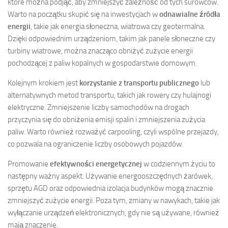
które można podjąć, aby zmniejszyć zależność od tych surowców.
Warto na początku skupić się na inwestycjach w
odnawialne źródła
energii
, takie jak energia słoneczna, wiatrowa czy geotermalna.
Dzięki odpowiednim urządzeniom, takim jak panele słoneczne czy
turbiny wiatrowe, można znacząco obniżyć zużycie energii
pochodzącej z paliw kopalnych w gospodarstwie domowym.
Kolejnym krokiem jest
korzystanie z transportu publicznego
lub
alternatywnych metod transportu, takich jak rowery czy hulajnogi
elektryczne. Zmniejszenie liczby samochodów na drogach
przyczynia się do obniżenia emisji spalin i zmniejszenia zużycia
paliw. Warto również rozważyć carpooling, czyli wspólne przejazdy,
co pozwala na ograniczenie liczby osobowych pojazdów.
Promowanie
efektywności energetycznej
w codziennym życiu to
następny ważny aspekt. Używanie energooszczędnych żarówek,
sprzętu AGD oraz odpowiednia izolacja budynków mogą znacznie
zmniejszyć zużycie energii. Poza tym, zmiany w nawykach, takie jak
wyłączanie urządzeń elektronicznych, gdy nie są używane, również
mają znaczenie.