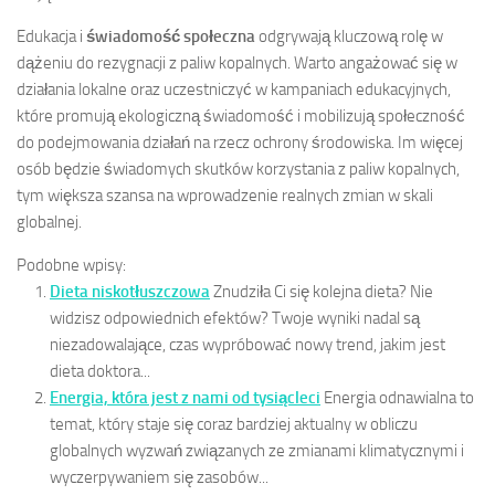
Edukacja i
świadomość społeczna
odgrywają kluczową rolę w
dążeniu do rezygnacji z paliw kopalnych. Warto angażować się w
działania lokalne oraz uczestniczyć w kampaniach edukacyjnych,
które promują ekologiczną świadomość i mobilizują społeczność
do podejmowania działań na rzecz ochrony środowiska. Im więcej
osób będzie świadomych skutków korzystania z paliw kopalnych,
tym większa szansa na wprowadzenie realnych zmian w skali
globalnej.
Podobne wpisy:
Dieta niskotłuszczowa
Znudziła Ci się kolejna dieta? Nie
widzisz odpowiednich efektów? Twoje wyniki nadal są
niezadowalające, czas wypróbować nowy trend, jakim jest
dieta doktora...
Energia, która jest z nami od tysiącleci
Energia odnawialna to
temat, który staje się coraz bardziej aktualny w obliczu
globalnych wyzwań związanych ze zmianami klimatycznymi i
wyczerpywaniem się zasobów...